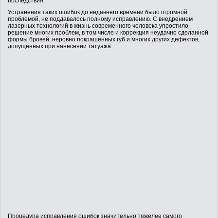
последствия.
АКЦИИ
Устранения таких ошибок до недавнего времени было огромной
проблемой, не поддавалось полному исправлению. С внедрением
лазерных технологий в жизнь современного человека упростило
решение многих проблем, в том числе и коррекция неудачно сделанной
формы бровей, неровно покрашенных губ и многих других дефектов,
ВОПРОСЫ И ОТВЕТЫ
допущенных при нанесении татуажа.
КОНТАКТЫ
Процедура исправления ошибок значительно тяжелее самого